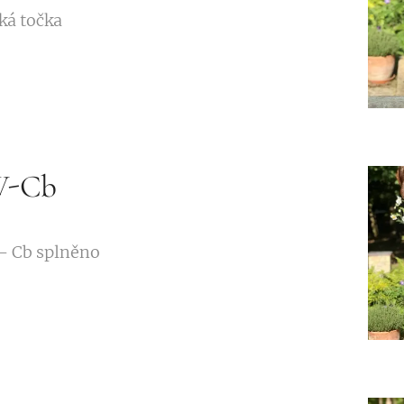
ká točka🏆🥇
W-Cb
- Cb splněno