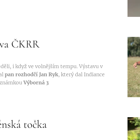
tava ČKRR
eděli, i když ve volnějším tempu. Výstavu v
al
pan rozhodčí Jan Ryk
, který dal Indiance
i známkou
Výborná 3
ěnská točka