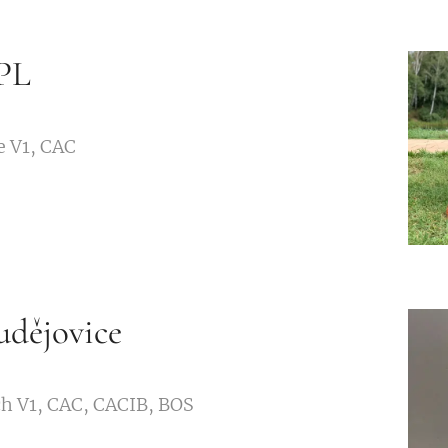
PL
e V1, CAC🏆
dějovice
ch V1, CAC, CACIB, BOS❤️🥇🏆