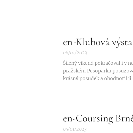
en-Klubová výs
06/01/2023
Šílený víkend pokračoval i v n
pražském Pesoparku posuzov
krásný posudek a ohodnotil j
en-Coursing Brn
05/01/2023