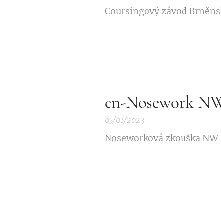
Coursingový závod Brněns
en-Nosework N
05/01/2023
Noseworková zkouška NW 