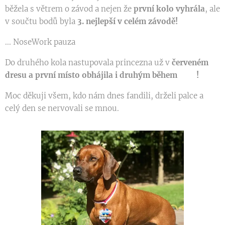
běžela s větrem o závod a nejen že
první kolo vyhrála
, ale
v součtu bodů byla
3. nejlepší v celém závodě!
... NoseWork pauza 😅
Do druhého kola nastupovala princezna už v
červeném
dresu a první místo obhájila i druhým během❤🏆!
Moc děkuji všem, kdo nám dnes fandili, drželi palce a
celý den se nervovali se mnou.