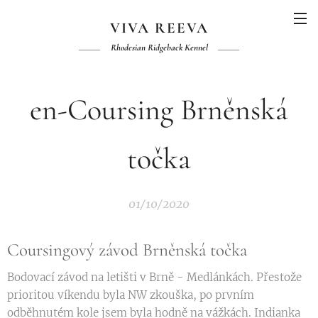
VIVA REEVA
Rhodesian Ridgeback Kennel
en-Coursing Brněnská
točka
01/10/2020
Coursingový závod Brněnská točka🏆🥇
Bodovací závod na letišti v Brně - Medlánkách. Přestože
prioritou víkendu byla NW zkouška, po prvním
odběhnutém kole jsem byla hodně na vážkách. Indianka