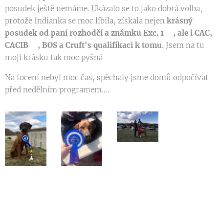
posudek ještě nemáme. Ukázalo se to jako dobrá volba,
protože Indianka se moc líbila, získala nejen
krásný
posudek od paní rozhodčí a známku Exc. 1🥇, ale i CAC,
CACIB🏆, BOS a Cruft's qualifikaci k tomu
. Jsem na tu
moji krásku tak moc pyšná🥰
Na focení nebyl moc čas, spěchaly jsme domů odpočívat
před nedělním programem....😉