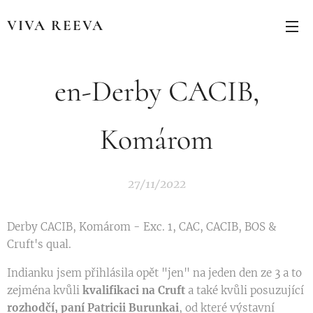
VIVA REEVA
en-Derby CACIB,
Komárom
27/11/2022
Derby CACIB, Komárom - Exc. 1, CAC, CACIB, BOS &
Cruft's qual.🥇🎖🏆👏🏼
Indianku jsem přihlásila opět "jen" na jeden den ze 3 a to
zejména kvůli
kvalifikaci na Cruft
a také kvůli posuzující
rozhodčí, paní Patricii Burunkai
, od které výstavní