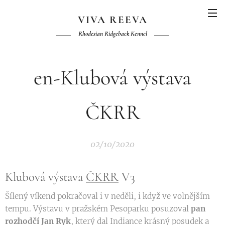
VIVA REEVA
Rhodesian Ridgeback Kennel
en-Klubová výstava
ČKRR
02/10/2020
Klubová výstava
ČKRR
V3
Šílený víkend pokračoval i v neděli, i když ve volnějším
tempu. Výstavu v pražském Pesoparku posuzoval
pan
rozhodčí Jan Ryk
, který dal Indiance krásný posudek a