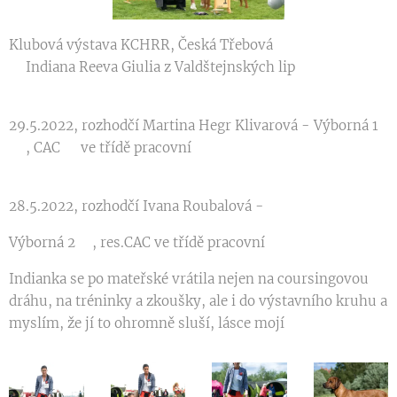
Klubová výstava KCHRR, Česká Třebová
✨Indiana Reeva Giulia z Valdštejnských lip✨
29.5.2022, rozhodčí Martina Hegr Klivarová - Výborná 1
🥇, CAC🏆 ve třídě pracovní
28.5.2022, rozhodčí Ivana Roubalová -
Výborná 2🥈, res.CAC ve třídě pracovní
Indianka se po mateřské vrátila nejen na coursingovou
dráhu, na tréninky a zkoušky, ale i do výstavního kruhu a
myslím, že jí to ohromně sluší, lásce mojí🥰