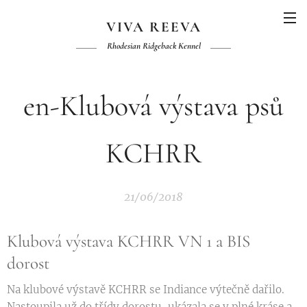
VIVA REEVA
Rhodesian Ridgeback Kennel
en-Klubová výstava psů
KCHRR
21/06/2018
Klubová výstava KCHRR VN 1 a BIS
dorost
Na klubové výstavě KCHRR se Indiance výtečně dařilo.
Nastoupila už do třídy dorostu, ukázala se v plné kráse a