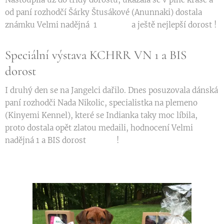
od paní rozhodčí Šárky Štusákové (Anunnaki) dostala
známku Velmi nadějná 1 ❤🏆❤ a ještě nejlepší dorost !
Speciální výstava KCHRR VN 1 a BIS
dorost
I druhý den se na Jangelci dařilo. Dnes posuzovala dánská
paní rozhodči Nada Nikolic, specialistka na plemeno
(Kinyemi Kennel), které se Indianka taky moc líbila,
proto dostala opět zlatou medaili, hodnocení Velmi
nadějná 1 a BIS dorost ❤🏆❤!