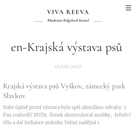
VIVA REEVA
Rhodesian Ridgeback Kennel
en-Krajská výstava psů
16/06/2022
Krajská výstava psů Vyškov, zámecký park
Slavkov
Naše úplně první výstava byla spíš zkouškou odvahy :)
Pan rozhodčí MVDr. Šimek zkontroloval zoubky, štěněcí
tělo a dal Indiance známku Velmi nadějná 1 🥇🏆