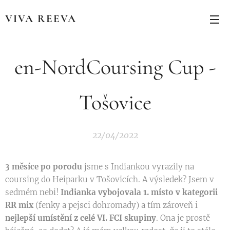
VIVA REEVA
en-NordCoursing Cup -
Tošovice
22/04/2022
3 měsíce po porodu
jsme s Indiankou vyrazily na
coursing do Heiparku v Tošovicích. A výsledek? Jsem v
sedmém nebi!
Indianka vybojovala 1. místo v kategorii
RR mix
(fenky a pejsci dohromady) a tím zároveň i
nejlepší umístění z celé VI. FCI skupiny
. Ona je prostě