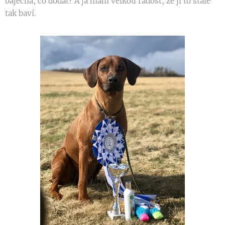
báječná, co dodat? A já mám velkou radost, že ji to stále
tak baví.