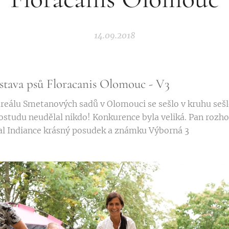
14.09.2018
stava psů Floracanis Olomouc - V3
areálu Smetanových sadů v Olomouci se sešlo v kruhu seš
ostudu neudělal nikdo! Konkurence byla veliká. Pan rozho
al Indiance krásný posudek a známku Výborná 3 ❤