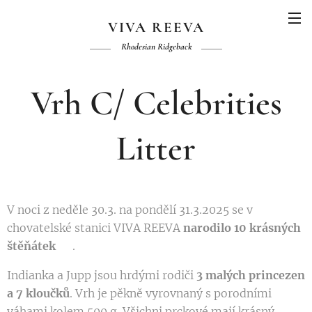
VIVA REEVA
Rhodesian Ridgeback
Vrh C/ Celebrities
Litter
V noci z neděle 30.3. na pondělí 31.3.2025 se v
chovatelské stanici VIVA REEVA
narodilo 10 krásných
štěňátek 🥳
.
Indianka a Jupp jsou hrdými rodiči
3 malých princezen
a 7 kloučků
. Vrh je pěkně vyrovnaný s porodními
váhami kolem 500 g. Všichni prckové mají krásný