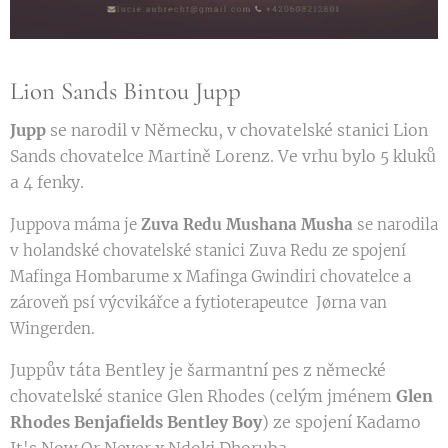
Lion Sands Bintou Jupp
Jupp
se narodil v Německu, v chovatelské stanici Lion
Sands chovatelce Martině Lorenz. Ve vrhu bylo 5 kluků
a 4 fenky.
Juppova máma je
Zuva Redu Mushana Musha
se narodila
v holandské chovatelské stanici Zuva Redu ze spojení
Mafinga Hombarume x Mafinga Gwindiri chovatelce a
zároveň psí výcvikářce a fytioterapeutce Jørna van
Wingerden.
Juppův táta Bentley je šarmantní pes z německé
chovatelské stanice Glen Rhodes (celým jménem
Glen
Rhodes Benjafields Bentley Boy
) ze spojení Kadamo
It's Now Or Never x Ndoki Dhoruba .