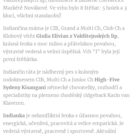
Markétě Novákové. Ve vrhu bylo 8 štěňat: 5 holek a 3
kluci, všichni standardní!
Indiančina máma je CIB, Grand a Multi Ch, Club Ch a
Klubový vítěz
Giulia Elivian z Valdštejnských lip
,
krásná fenka s moc milou a přátelskou povahou,
výstavně vedená a velmi úspěšná. Vrh "I" byla její
první štěňátka.
Indiančin táta je nádherný pes s krásným
rodokmenem CIB, Multi Ch a Junior Ch
High-Five
Sydeny Kisangani
německé chovatelky, rozhodčí a
specialistky na plemeno rhodéský ridgeback Karin van
Klaveren.
Indianka
je nekonfliktní fenka s úžasnou povahou,
energická, učenlivá, pracovitá a velice empatická. Je
vedená výstavně, pracovně i sportovně. Aktuální