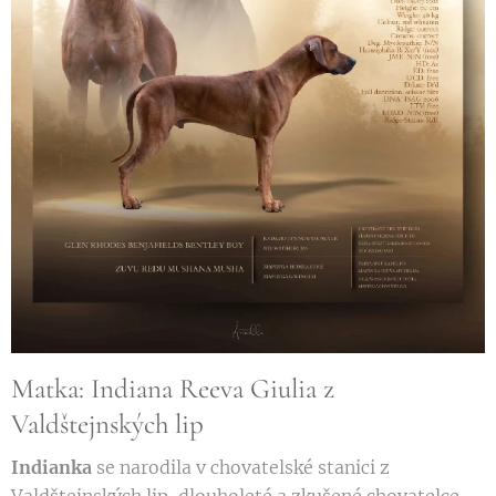
Matka: Indiana Reeva Giulia z
Valdštejnských lip
Indianka
se narodila v chovatelské stanici z
Valdštejnských lip, dlouholeté a zkušené chovatelce