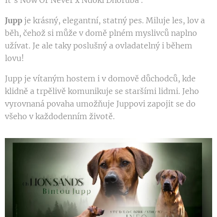
Jupp
je krásný, elegantní, statný pes. Miluje les, lov a
běh, čehož si může v domě plném myslivců naplno
užívat. Je ale taky poslušný a ovladatelný i během
lovu!
Jupp je vítaným hostem i v domově důchodců, kde
klidně a trpělivě komunikuje se staršími lidmi. Jeho
vyrovnaná povaha umožňuje Juppovi zapojit se do
všeho v každodenním životě.