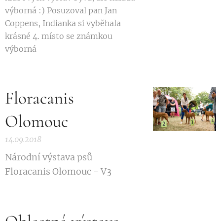
výborná :) Posuzoval pan Jan
Coppens, Indianka si vyběhala
krásné 4. místo se známkou
výborná 🏆
Floracanis
Olomouc
14.09.2018
Národní výstava psů
Floracanis Olomouc - V3