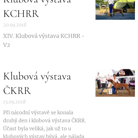
KCHRR
20.09.2018
XIV. Klubová výstava KCHRR -
V2
Klubová výstava
ČKRR
15.09.2018
Při národní výstavě se konala
druhý den i klubová výstava ČKRR.
Účast byla veliká, jak už to u
klubových výstav bývá, ale nálada