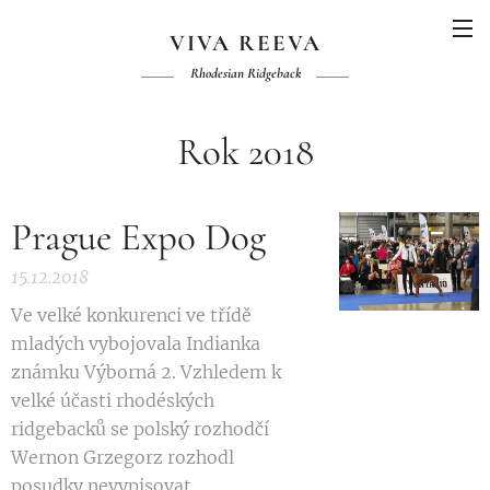
VIVA REEVA
Rhodesian Ridgeback
Rok 2018
Prague Expo Dog
15.12.2018
Ve velké konkurenci ve třídě
mladých vybojovala Indianka
známku Výborná 2. Vzhledem k
velké účasti rhodéských
ridgebacků se polský rozhodčí
Wernon Grzegorz rozhodl
posudky nevypisovat.