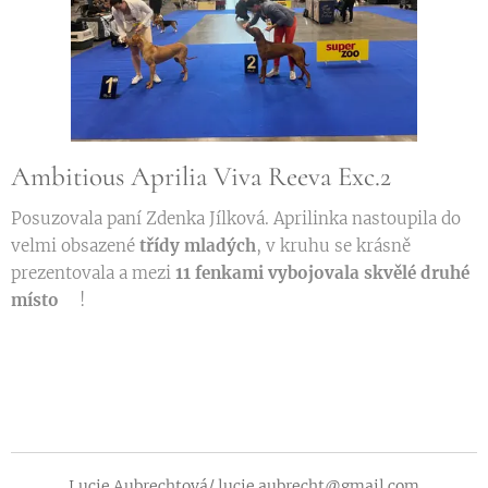
Ambitious Aprilia Viva Reeva Exc.2🥈
Posuzovala paní Zdenka Jílková. Aprilinka nastoupila do
velmi obsazené
třídy mladých
,
v kruhu se krásně
prezentovala a mezi
11 fenkami
vybojovala skvělé druhé
místo🥈
!
Lucie Aubrechtová/ lucie.aubrecht@gmail.com