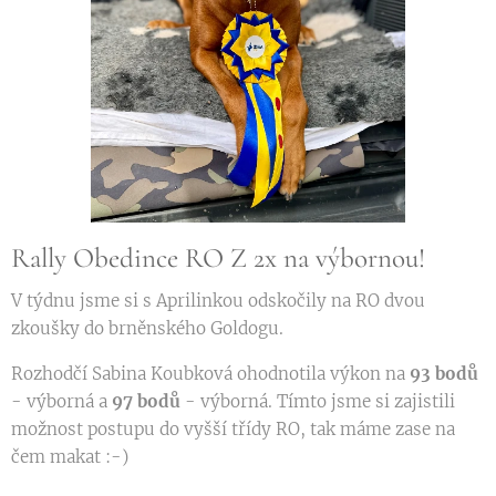
Rally Obedince RO Z 2x na výbornou!
V týdnu jsme si s Aprilinkou odskočily na RO dvou
zkoušky do brněnského Goldogu.
Rozhodčí Sabina Koubková ohodnotila výkon na
93 bodů
- výborná a
97 bodů
- výborná. Tímto jsme si zajistili
možnost postupu do vyšší třídy RO, tak máme zase na
čem makat :-)