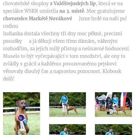
chovatelské skupiny
z Valdštejnských lip
, která se na
speciálce WSRR umístila
na 3. místě
. Moc gratulujeme
chovatelce Markétě Novákové
👏🏼 Jsme hrdé na naši psí
rodinu😊
Indianka dostala všechny tři dny moc pěkné, precizní
posudky🥰 a já děkuji všem třem dámám, váženým
rozhodčím, za jejich milý přístup a neúnavné hodnocení.
Muselo to být vyčerpávající v tom množství, ale ony to
zvládly s grácií a každému posuzovanému pejskovi
věnovaly dlouhý čas a naprostou pozornost. Klobouk
dolů!