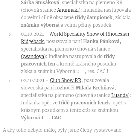
Šárka Štusáková
, specialistka na plemeno RR
(chovná stanice
Anunnaki
): Indianka nastupovala
do velmi silně obsazené
třídy šampionek
, získala
známku výborná
a velmi pěkný posudek
01.10.2021 -
World Speciality Show of Rhodesian
Ridgeback
, posuzovala paní
Hanka Pánková,
specialistka na plemeno (chovná stanice
Qwandoya
): Indianka nastupovala do
třídy
pracovních fen
a kromě krásného posudku
získala známku Výborná 2🥈, res. CAC !
02.10.2021 -
Club Show RR
, posuzovala
slovenská paní rozhodčí
Milada Krchňavá
,
specialistka na plemeno (chovná stanice
Luanda
):
Indianka opět ve
třídě pracovních fenek
, opět s
krásným posudkem a tentokrát se známkou
Výborná 1🥇, CAC🏆
.
A aby toho nebylo málo, byly jsme členy vystavované